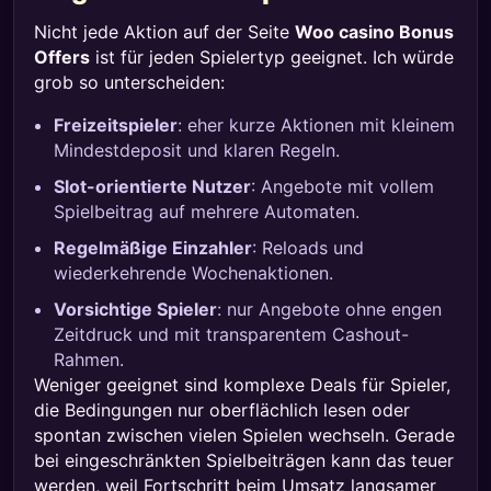
Nicht jede Aktion auf der Seite
Woo casino Bonus
Offers
ist für jeden Spielertyp geeignet. Ich würde
grob so unterscheiden:
Freizeitspieler
: eher kurze Aktionen mit kleinem
Mindestdeposit und klaren Regeln.
Slot-orientierte Nutzer
: Angebote mit vollem
Spielbeitrag auf mehrere Automaten.
Regelmäßige Einzahler
: Reloads und
wiederkehrende Wochenaktionen.
Vorsichtige Spieler
: nur Angebote ohne engen
Zeitdruck und mit transparentem Cashout-
Rahmen.
Weniger geeignet sind komplexe Deals für Spieler,
die Bedingungen nur oberflächlich lesen oder
spontan zwischen vielen Spielen wechseln. Gerade
bei eingeschränkten Spielbeiträgen kann das teuer
werden, weil Fortschritt beim Umsatz langsamer