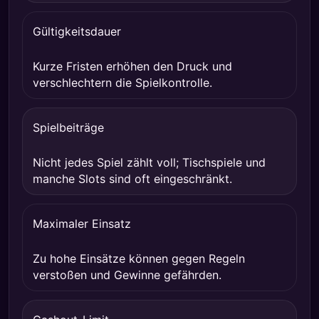
Gültigkeitsdauer
Kurze Fristen erhöhen den Druck und
verschlechtern die Spielkontrolle.
Spielbeiträge
Nicht jedes Spiel zählt voll; Tischspiele und
manche Slots sind oft eingeschränkt.
Maximaler Einsatz
Zu hohe Einsätze können gegen Regeln
verstoßen und Gewinne gefährden.