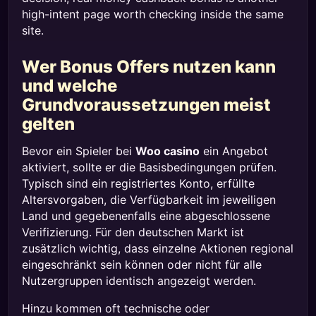
high-intent page worth checking inside the same
site.
Wer Bonus Offers nutzen kann
und welche
Grundvoraussetzungen meist
gelten
Bevor ein Spieler bei
Woo casino
ein Angebot
aktiviert, sollte er die Basisbedingungen prüfen.
Typisch sind ein registriertes Konto, erfüllte
Altersvorgaben, die Verfügbarkeit im jeweiligen
Land und gegebenenfalls eine abgeschlossene
Verifizierung. Für den deutschen Markt ist
zusätzlich wichtig, dass einzelne Aktionen regional
eingeschränkt sein können oder nicht für alle
Nutzergruppen identisch angezeigt werden.
Hinzu kommen oft technische oder