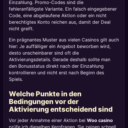
Einzahlung. Promo-Codes sind die
fehleranfälligste Variante. Ein falsch eingegebener
Code, eine abgelaufene Aktion oder ein nicht
berechtigtes Konto reichen aus, damit der Deal
nicht greift.
Ein prägnantes Muster aus vielen Casinos gilt auch
hier: Je auffälliger ein Angebot beworben wird,
desto unscheinbarer sind oft die
Aktivierungsdetails. Gerade deshalb sollte man
den Bonusstatus direkt nach der Einzahlung
kontrollieren und nicht erst nach Beginn des
Spiels.
Welche Punkte in den
Bedingungen vor der
Aktivierung entscheidend sind
Vor jeder Annahme einer Aktion bei
Woo casino
prüfe ich dieselben Kernfragen. Sie zeigen schnell,