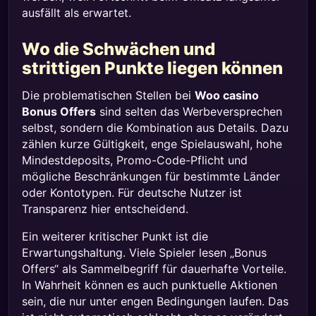
ausfällt als erwartet.
Wo die Schwächen und
strittigen Punkte liegen können
Die problematischen Stellen bei
Woo casino
Bonus Offers
sind selten das Werbeversprechen
selbst, sondern die Kombination aus Details. Dazu
zählen kurze Gültigkeit, enge Spielauswahl, hohe
Mindestdeposits, Promo-Code-Pflicht und
mögliche Beschränkungen für bestimmte Länder
oder Kontotypen. Für deutsche Nutzer ist
Transparenz hier entscheidend.
Ein weiterer kritischer Punkt ist die
Erwartungshaltung. Viele Spieler lesen „Bonus
Offers“ als Sammelbegriff für dauerhafte Vorteile.
In Wahrheit können es auch punktuelle Aktionen
sein, die nur unter engen Bedingungen laufen. Das