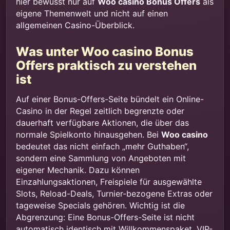
hier bewusst nur auf
Woo casino Bonus Offers
als
eigene Themenwelt und nicht auf einen
allgemeinen Casino-Überblick.
Was unter Woo casino Bonus
Offers praktisch zu verstehen
ist
Auf einer Bonus-Offers-Seite bündelt ein Online-
Casino in der Regel zeitlich begrenzte oder
dauerhaft verfügbare Aktionen, die über das
normale Spielkonto hinausgehen. Bei
Woo casino
bedeutet das nicht einfach „mehr Guthaben“,
sondern eine Sammlung von Angeboten mit
eigener Mechanik. Dazu können
Einzahlungsaktionen, Freispiele für ausgewählte
Slots, Reload-Deals, Turnier-bezogene Extras oder
tageweise Specials gehören. Wichtig ist die
Abgrenzung: Eine Bonus-Offers-Seite ist nicht
automatisch identisch mit Willkommenspaket, VIP-