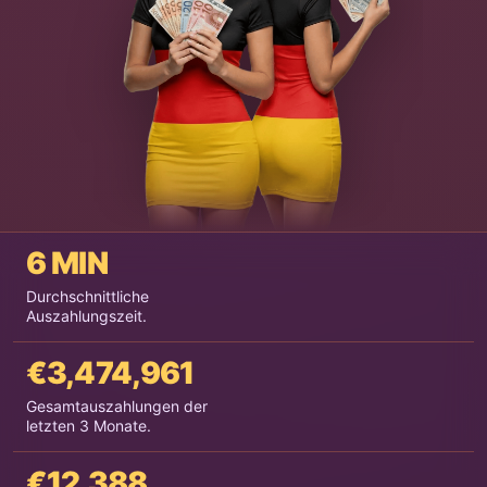
6 MIN
Durchschnittliche
Auszahlungszeit.
€3,474,961
Gesamtauszahlungen der
letzten 3 Monate.
€12,388