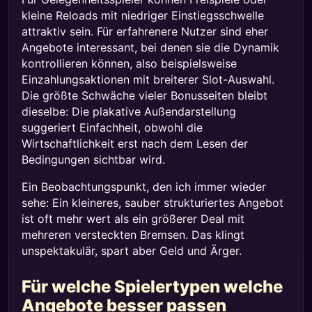
kleine Reloads mit niedriger Einstiegsschwelle
attraktiv sein. Für erfahrenere Nutzer sind eher
Angebote interessant, bei denen sie die Dynamik
kontrollieren können, also beispielsweise
Einzahlungsaktionen mit breiterer Slot-Auswahl.
Die größte Schwäche vieler Bonusseiten bleibt
dieselbe: Die plakative Außendarstellung
suggeriert Einfachheit, obwohl die
Wirtschaftlichkeit erst nach dem Lesen der
Bedingungen sichtbar wird.
Ein Beobachtungspunkt, den ich immer wieder
sehe: Ein kleineres, sauber strukturiertes Angebot
ist oft mehr wert als ein größerer Deal mit
mehreren versteckten Bremsen. Das klingt
unspektakulär, spart aber Geld und Ärger.
Für welche Spielertypen welche
Angebote besser passen