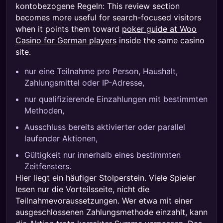
kontobezogene Regeln: This review section
becomes more useful for search-focused visitors
when it points them toward
poker guide at Woo
Casino for German players
inside the same casino
site.
nur eine Teilnahme pro Person, Haushalt,
Zahlungsmittel oder IP-Adresse,
nur qualifizierende Einzahlungen mit bestimmten
Methoden,
Ausschluss bereits aktivierter oder parallel
laufender Aktionen,
Gültigkeit nur innerhalb eines bestimmten
Zeitfensters.
Hier liegt ein häufiger Stolperstein. Viele Spieler
lesen nur die Vorteilsseite, nicht die
Teilnahmevoraussetzungen. Wer etwa mit einer
ausgeschlossenen Zahlungsmethode einzahlt, kann