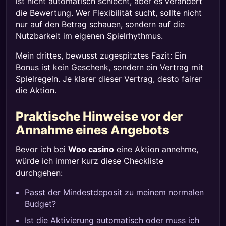
ist nicht automatisch schlecht, aber es verändert
die Bewertung. Wer Flexibilität sucht, sollte nicht
nur auf den Betrag schauen, sondern auf die
Nutzbarkeit im eigenen Spielrhythmus.
Mein drittes, bewusst zugespitztes Fazit: Ein
Bonus ist kein Geschenk, sondern ein Vertrag mit
Spielregeln. Je klarer dieser Vertrag, desto fairer
die Aktion.
Praktische Hinweise vor der
Annahme eines Angebots
Bevor ich bei
Woo casino
eine Aktion annehme,
würde ich immer kurz diese Checkliste
durchgehen:
Passt der Mindestdeposit zu meinem normalen
Budget?
Ist die Aktivierung automatisch oder muss ich