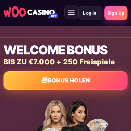
Log In
Sign Up
WELCOME BONUS
BIS ZU €7.000 + 250 Freispiele
🎁
BONUS HOLEN