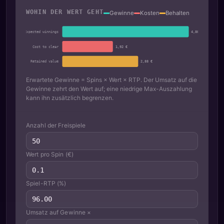
WOHIN DER WERT GEHT
Gewinne
Kosten
Behalten
Expected winnings
4,80 €
Cost to clear
1,92 €
Retained value
2,88 €
Erwartete Gewinne = Spins × Wert × RTP. Der Umsatz auf die
Gewinne zehrt den Wert auf; eine niedrige Max-Auszahlung
kann ihn zusätzlich begrenzen.
Anzahl der Freispiele
Wert pro Spin (€)
Spiel-RTP (%)
Umsatz auf Gewinne ×