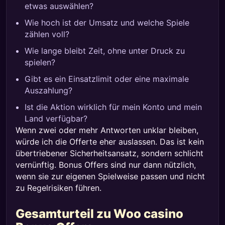
etwas auswählen?
Wie hoch ist der Umsatz und welche Spiele
zählen voll?
Wie lange bleibt Zeit, ohne unter Druck zu
spielen?
Gibt es ein Einsatzlimit oder eine maximale
Auszahlung?
Ist die Aktion wirklich für mein Konto und mein
Land verfügbar?
Wenn zwei oder mehr Antworten unklar bleiben,
würde ich die Offerte eher auslassen. Das ist kein
übertriebener Sicherheitsansatz, sondern schlicht
vernünftig. Bonus Offers sind nur dann nützlich,
wenn sie zur eigenen Spielweise passen und nicht
zu Regelrisiken führen.
Gesamturteil zu Woo casino