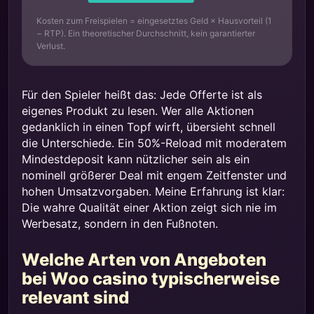
Kosten zum Freispielen = eingesetztes Geld × Hausvorteil (1
− RTP). Ein theoretischer Durchschnitt, kein garantierter
Verlust.
Für den Spieler heißt das: Jede Offerte ist als
eigenes Produkt zu lesen. Wer alle Aktionen
gedanklich in einen Topf wirft, übersieht schnell
die Unterschiede. Ein 50%-Reload mit moderatem
Mindestdeposit kann nützlicher sein als ein
nominell größerer Deal mit engem Zeitfenster und
hohen Umsatzvorgaben. Meine Erfahrung ist klar:
Die wahre Qualität einer Aktion zeigt sich nie im
Werbesatz, sondern in den Fußnoten.
Welche Arten von Angeboten
bei Woo casino typischerweise
relevant sind