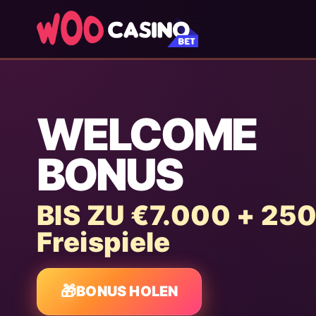
WELCOME
BONUS
BIS ZU €7.000 + 25
Freispiele
🎁
BONUS HOLEN