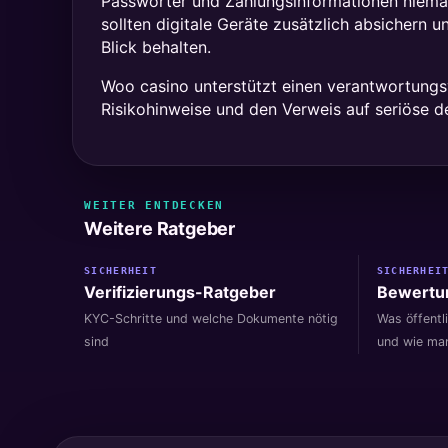
Passwörter und Zahlungsinformationen niemals
sollten digitale Geräte zusätzlich absichern
Blick behalten.
Woo casino unterstützt einen verantwortungs
Risikohinweise und den Verweis auf seriöse 
WEITER ENTDECKEN
Weitere Ratgeber
SICHERHEIT
SICHERHEI
Verifizierungs-Ratgeber
Bewertu
KYC-Schritte und welche Dokumente nötig
Was öffentl
sind
und wie man