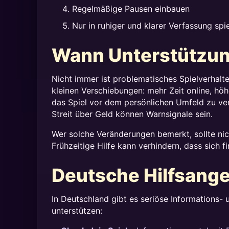
Regelmäßige Pausen einbauen
Nur in ruhiger und klarer Verfassung spi
Wann Unterstützung
Nicht immer ist problematisches Spielverhalte
kleinen Verschiebungen: mehr Zeit online, hö
das Spiel vor dem persönlichen Umfeld zu ve
Streit über Geld können Warnsignale sein.
Wer solche Veränderungen bemerkt, sollte nic
Frühzeitige Hilfe kann verhindern, dass sich f
Deutsche Hilfsang
In Deutschland gibt es seriöse Informations- 
unterstützen: